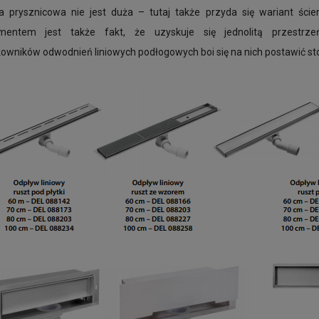
fa prysznicowa nie jest duża – tutaj także przyda się wariant śc
mentem jest także fakt, że uzyskuje się jednolitą przestr
owników odwodnień liniowych podłogowych boi się na nich postawić st