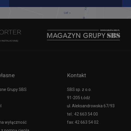
własne
Kontakt
sne Grupy SBS
SBS sp. z o.o.
91-205 Łódź
l
ul. Aleksandrowska 67/93
tel.: 42 663 54 00
na wyłączność
fax: 42 663 54 02
 z pompą ciepła