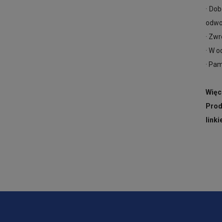
· Do
odwo
· Zw
· W o
· Pam
Więc
Pro
link