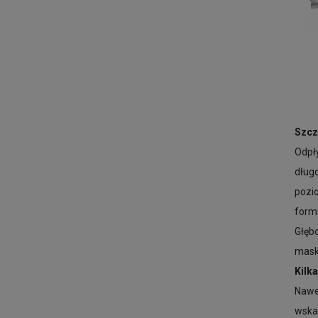
Szcz
Odpł
długo
pozi
form
Głęb
mask
Kilk
Nawe
wska