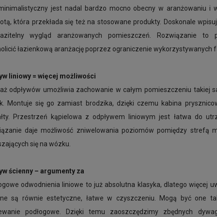
 minimalistyczny jest nadal bardzo mocno obecny w aranżowaniu i
otą, która przekłada się też na stosowane produkty. Doskonale wpisu
kazitelny wygląd aranżowanych pomieszczeń. Rozwiązanie to 
olicić łazienkową aranżację poprzez ograniczenie wykorzystywanych fa
yw liniowy = więcej możliwości
aż odpływów umożliwia zachowanie w całym pomieszczeniu takiej s
ek. Montuje się go zamiast brodzika, dzięki czemu kabina prysznic
ałty. Przestrzeń kąpielowa z odpływem liniowym jest łatwa do ut
iązanie daje możliwość zniwelowania poziomów pomiędzy strefą mokr
zających się na wózku.
yw ścienny – argumenty za
ogowe odwodnienia liniowe to już absolutna klasyka, dlatego więcej
nne są równie estetyczne, łatwe w czyszczeniu. Mogą być one ta
ewanie podłogowe. Dzięki temu zaoszczędzimy zbędnych dywagac