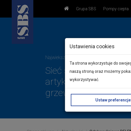
Grupa SBS
Pompy ciepła
Ustawienia cookies
Najwieksza w Polsce
Ta strona wykorzystuje do swojeg
Sieć sprzedaży
naszą stroną oraz możemy pokazy
artykułów sanitarnyc
wykorzystywać.
grzewczych i instalac
Ustaw preferencje