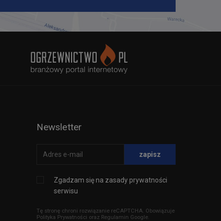
Newsletter
zapisz
Zgadzam się na
zasady prywatności
serwisu
Tę stronę chroni rozwiązanie reCAPTCHA. Obowiązuje
Polityka Prywatności
oraz
Regulamin
Google.