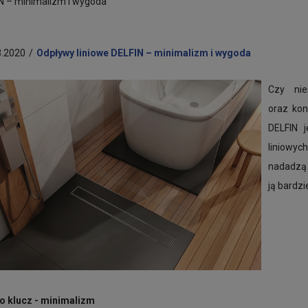
N – minimalizm i wygoda
3.2020
/
Odpływy liniowe DELFIN – minimalizm i wygoda
Czy nie
oraz ko
DELFIN 
liniow
nadadzą
ją bardzi
o klucz - minimalizm