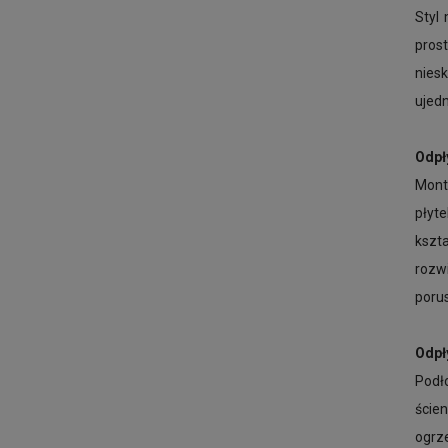
Styl
prost
nies
ujedn
Odpł
Mont
płyt
kszt
rozw
porus
Odpł
Podł
ście
ogrz