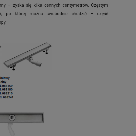
ienny – zyska się kilka cennych centymetrów. Częstym
zeń, po której można swobodnie chodzić – część
opy.