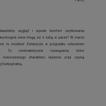
« wróć
skazitelny wygląd i wysoki komfort użytkowania
nkurencyjna cena mogą iść z sobą w parze? W marce
jest to możliwe! Zwłaszcza w przypadku odwodnień
ych. To minimalistyczne rozwiązania, które
 nowoczesnego charakteru łazience oraz czynią
ej funkcjonalną.