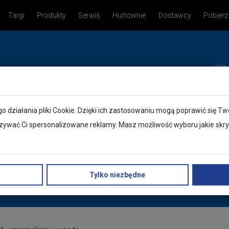
Targi
Produkty
Serwis
Hurtownie
Dostawcy
Pobierz
o działania pliki Cookie. Dzięki ich zastosowaniu mogą poprawić się 
wać Ci spersonalizowane reklamy. Masz możliwość wyboru jakie skryp
h,
yjnych!
Tylko niezbędne