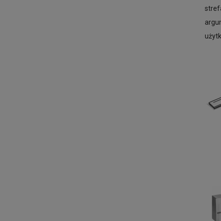
stre
argu
użytk