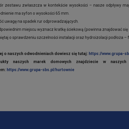
bór zestawu zwłaszcza w kontekście wysokości – nasze odpływy ma
dnienie ma syfon o wysokości 65 mm.
róć uwagę na spadek rur odprowadzających.
dpowiednim miejscu wyznacz kratkę ściekową (powinna znajdować się 1
iętaj o sprawdzeniu szczelności instalacji oraz hydroizolacji podłoża – f
ej o naszych odwodnieniach dowiesz się tutaj:
https://www.grupa-sb
dukty naszych marek domowych znajdziecie w naszych H
iem:
https://www.grupa-sbs.pl/hurtownie