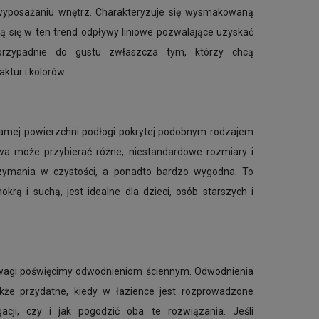
 wyposażaniu wnętrz. Charakteryzuje się wysmakowaną
ją się w ten trend odpływy liniowe pozwalające uzyskać
przypadnie do gustu zwłaszcza tym, którzy chcą
ktur i kolorów.
amej powierzchni podłogi pokrytej podobnym rodzajem
owa może przybierać różne, niestandardowe rozmiary i
rzymania w czystości, a ponadto bardzo wygodna. To
ą i suchą, jest idealne dla dzieci, osób starszych i
 uwagi poświęcimy odwodnieniom ściennym. Odwodnienia
kże przydatne, kiedy w łazience jest rozprowadzone
ji, czy i jak pogodzić oba te rozwiązania. Jeśli