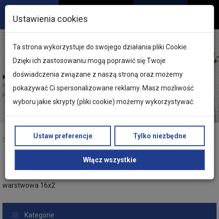
Ustawienia cookies
Ta strona wykorzystuje do swojego działania pliki Cookie.
Dzięki ich zastosowaniu mogą poprawić się Twoje
doświadczenia związane z naszą stroną oraz możemy
KELLER | Marka dla profesjonalistów
Kotły kondensacyjne
pokazywać Ci spersonalizowane reklamy. Masz możliwość
KELLER Cyrkon
wyboru jakie skrypty (pliki cookie) możemy wykorzystywać.
Ustaw preferencje
Tylko niezbędne
Strona główna
Produkty
Keller
Ogrzewanie podłogowe
Rury KELLER
Włącz wszystkie
Rura KELLER PE-RT z osłoną antydyfuzyjną EVOH 5-
warstwowa 16x2
Kategorie