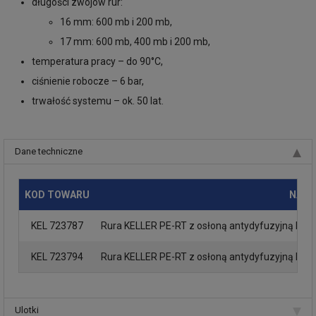
długości zwojów rur:
16 mm: 600 mb i 200 mb,
17 mm: 600 mb, 400 mb i 200 mb,
temperatura pracy – do 90°C,
ciśnienie robocze – 6 bar,
trwałość systemu – ok. 50 lat.
Dane techniczne
KOD TOWARU
NAZW
KEL 723787
Rura KELLER PE-RT z osłoną antydyfuzyjną EVO
KEL 723794
Rura KELLER PE-RT z osłoną antydyfuzyjną EVO
Ulotki