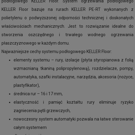
podłogowego KELLER Floor. System ogrzewania podłogowego
KELLER Floor bazuje na rurach KELLER PE-RT wykonanych z
polietylenu o podwyższonej odporności technicznej i doskonałych
właściwościach mechanicznych. Jest to rozwiązanie idealne do
stworzenia oszczędnego i trwałego wodnego ogrzewania
płaszczyznowego w każdym domu.
Najważniejsze cechy systemu podłogowego KELLER Floor:
elementy systemu – rury, izolacje (płyta styropianowa z folią
wzmacnianą tkaniną polipropylenową), rozdzielacze, pompy,
automatyka, szafki instalacyjne, narzędzia, akcesoria (nożyce,
plastyfikator),
średnica rur – 16 i 17 mm,
elastyczność i pamięć kształtu rury eliminuje ryzyko
zagniecenia pętli grzewczych,
nowoczesny system automatyki pozwala na łatwe sterowanie
całym systemem