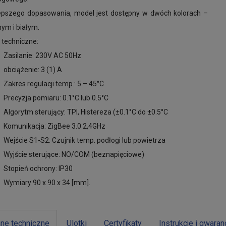
lepszego dopasowania, model jest dostępny w dwóch kolorach –
ym i białym.
 techniczne:
Zasilanie: 230V AC 50Hz
obciążenie: 3 (1) A
Zakres regulacji temp.: 5 – 45°C
Precyzja pomiaru: 0.1°C lub 0.5°C
Algorytm sterujący: TPI, Histereza (±0.1°C do ±0.5°C
Komunikacja: ZigBee 3.0 2,4GHz
Wejście S1-S2: Czujnik temp. podłogi lub powietrza
Wyjście sterujące: NO/COM (beznapięciowe)
Stopień ochrony: IP30
Wymiary 90 x 90 x 34 [mm].
ne techniczne
Ulotki
Certyfikaty
Instrukcje i gwaran