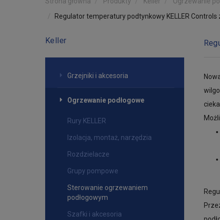
Strona główna
Produkty
Keller
Ogrzewanie p
Regulator temperatury podtynkowy KELLER Controls z 
Keller
Regu
Grzejniki i akcesoria
Nowa
wilg
Ogrzewanie podłogowe
cieka
Możl
Rury KELLER
Izolacja, montaż, narzędzia
Rozdzielacze
Grupy pompowe
Sterowanie ogrzewaniem
Regul
podłogowym
Prze
Szafki i akcesoria
podł