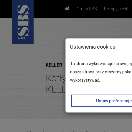
Grupa SBS
Pompy ciepła
Ustawienia cookies
Ta strona wykorzystuje do swojeg
KELLER | Marka dla profesjonalistów
naszą stroną oraz możemy pokazy
Kotły kondensacyjne
wykorzystywać.
KELLER Cyrkon
Ustaw preferencje