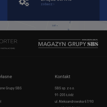
zobacz
własne
Kontakt
sne Grupy SBS
SBS sp. z o.o.
91-205 Łódź
l
ul. Aleksandrowska 67/93