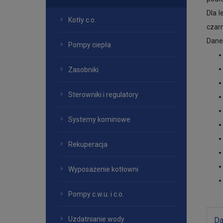
Dla 
Kotły c.o.
czarn
Dane
Pompy ciepła
Zasobniki
Sterowniki i regulatory
Systemy kominowe
Rekuperacja
Wyposażenie kotłowni
Pompy c.w.u. i c.o.
Uzdatnianie wody
Da