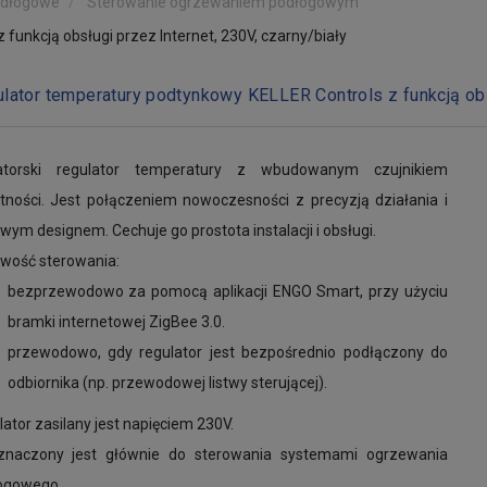
odłogowe
Sterowanie ogrzewaniem podłogowym
funkcją obsługi przez Internet, 230V, czarny/biały
lator temperatury podtynkowy KELLER Controls z funkcją obsł
torski regulator temperatury z wbudowanym czujnikiem
otności. Jest połączeniem nowoczesności z precyzją działania i
wym designem. Cechuje go prostota instalacji i obsługi.
iwość sterowania:
bezprzewodowo za pomocą aplikacji ENGO Smart, przy użyciu
bramki internetowej ZigBee 3.0.
przewodowo, gdy regulator jest bezpośrednio podłączony do
odbiornika (np. przewodowej listwy sterującej).
ator zasilany jest napięciem 230V.
znaczony jest głównie do sterowania systemami ogrzewania
ogowego.