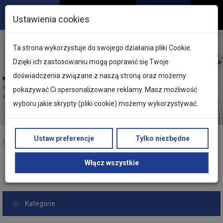
Ustawienia cookies
Ta strona wykorzystuje do swojego działania pliki Cookie.
Dzięki ich zastosowaniu mogą poprawić się Twoje
doświadczenia związane z naszą stroną oraz możemy
KELLER | Marka dla profesjonalistów
Kotły kondensacyjne
pokazywać Ci spersonalizowane reklamy. Masz możliwość
KELLER Cyrkon
wyboru jakie skrypty (pliki cookie) możemy wykorzystywać.
Ustaw preferencje
Tylko niezbędne
Strona główna
Produkty
Keller
Systemy instalacyjne
System zgrzewany KELLER PP
Włącz wszystkie
Kształtki KELLER PP
Trójnik redukcyjny
Kategorie