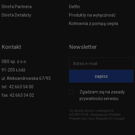
Strefa Partnera
Delfin
Strefa Detalisty
Produkty na wyłączność
Kotłownia z pompą ciepła
Kontakt
Newsletter
SBS sp. z o.o.
91-205 Łódź
zapisz
ul. Aleksandrowska 67/93
tel.: 42 663 54 00
Zgadzam się na
zasady
fax: 42 663 54 02
prywatności serwisu
Tę stronę chroni rozwiązanie
reCAPTCHA. Obowiązuje
Polityka
Prywatności
oraz
Regulamin
Google.