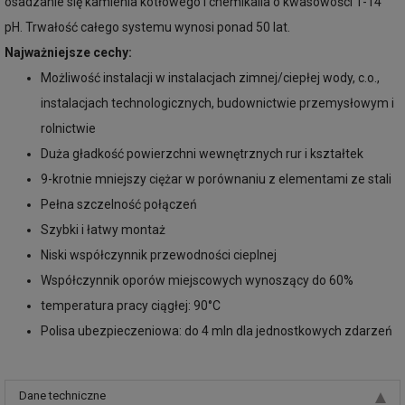
osadzanie się kamienia kotłowego i chemikalia o kwasowości 1-14
pH. Trwałość całego systemu wynosi ponad 50 lat.
Najważniejsze cechy:
Możliwość instalacji w instalacjach zimnej/ciepłej wody, c.o.,
instalacjach technologicznych, budownictwie przemysłowym i
rolnictwie
Duża gładkość powierzchni wewnętrznych rur i kształtek
9-krotnie mniejszy ciężar w porównaniu z elementami ze stali
Pełna szczelność połączeń
Szybki i łatwy montaż
Niski współczynnik przewodności cieplnej
Współczynnik oporów miejscowych wynoszący do 60%
temperatura pracy ciągłej: 90°C
Polisa ubezpieczeniowa: do 4 mln dla jednostkowych zdarzeń
Dane techniczne